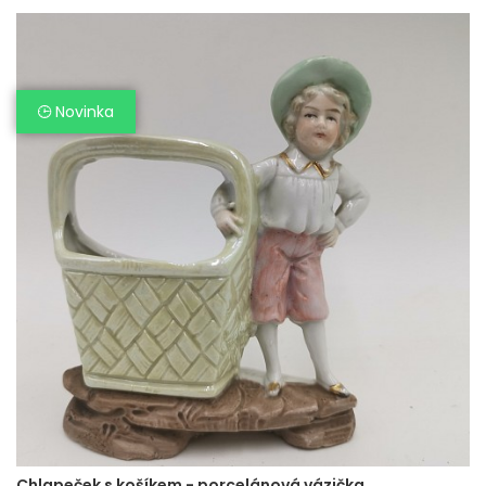
Novinka
Chlapeček s košíkem - porcelánová vázička