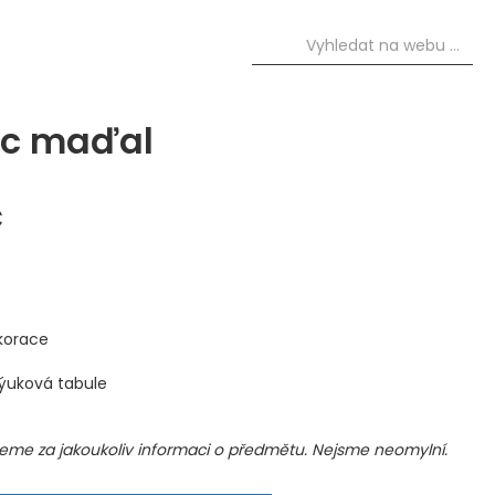
ec maďal
č
korace
výuková tabule
me za jakoukoliv informaci o předmětu. Nejsme neomylní.