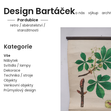
Design Bartáček
o nás
výkup
archi
Pardubice
retro / sběratelství /
starožitnosti
Kategorie
Vše
Nábytek
Svítidla / lampy
Dekorace
Technika / stroje
Objekty
Venkovní objekty
Průmyslový design