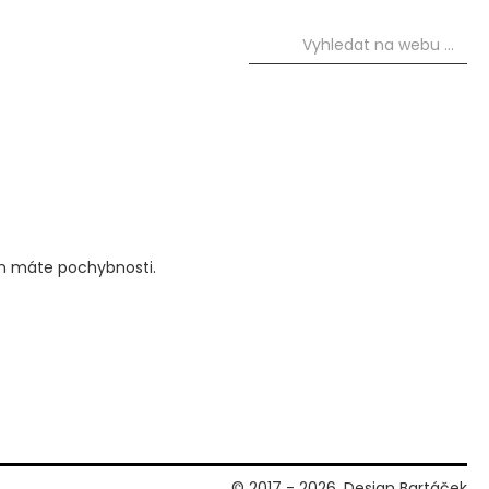
.
ém máte pochybnosti.
© 2017 - 2026, Design Bartáček