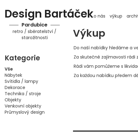
Design Bartáček
o nás
výkup
archi
Pardubice
Výkup
retro / sběratelství /
starožitnosti
Do naší nabídky hledáme a ve
Kategorie
Za skutečné zajímavosti rádi
Rádi vám pomůžeme s likvidací
Vše
Nábytek
Za každou nabídku předem dě
Svítidla / lampy
Dekorace
Technika / stroje
Objekty
Venkovní objekty
Průmyslový design