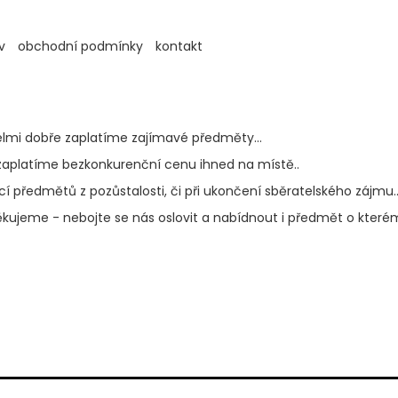
v
obchodní podmínky
kontakt
lmi dobře zaplatíme zajímavé předměty...
 zaplatíme bezkonkurenční cenu ihned na místě..
 předmětů z pozůstalosti, či při ukončení sběratelského zájmu.
kujeme - nebojte se nás oslovit a nabídnout i předmět o kter