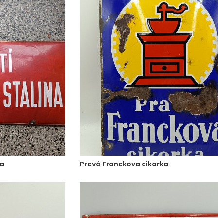
na
Pravá Franckova cikorka