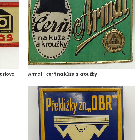
Karlovo
Armal - čerň na kůže a kroužky