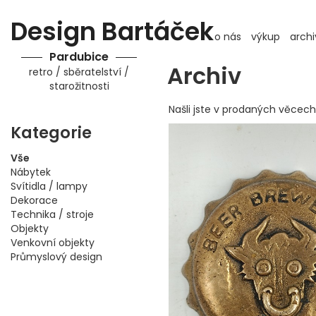
Design Bartáček
o nás
výkup
archi
Pardubice
Archiv
retro / sběratelství /
starožitnosti
Našli jste v prodaných věce
Kategorie
Vše
Nábytek
Svítidla / lampy
Dekorace
Technika / stroje
Objekty
Venkovní objekty
Průmyslový design