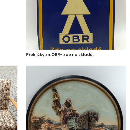
Překlížky zn.OBR- zde na skladě,