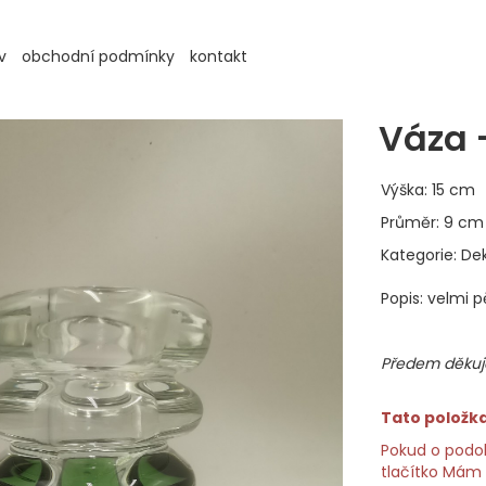
v
obchodní podmínky
kontakt
Váza -
Výška: 15 cm
Průměr: 9 cm
Kategorie: De
Popis: velmi 
Předem děkuje
Tato položka 
Pokud o podob
tlačítko Mám