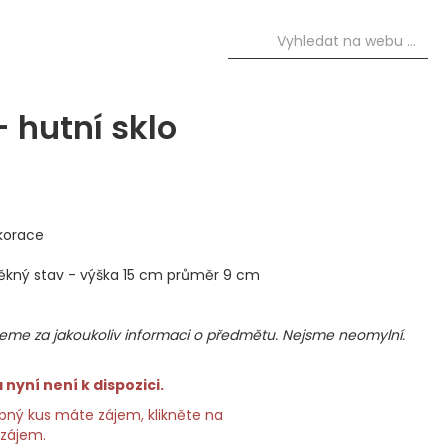
 hutní sklo
korace
pěkný stav - výška 15 cm průměr 9 cm
me za jakoukoliv informaci o předmětu. Nejsme neomylní.
nyní není k dispozici.
ný kus máte zájem, klikněte na
 zájem.