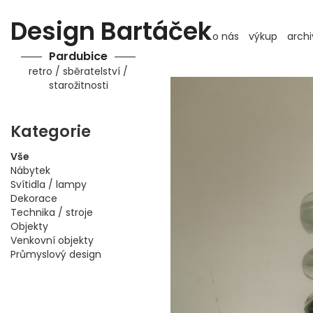
Design Bartáček
o nás
výkup
archi
Pardubice
retro / sběratelství /
starožitnosti
Kategorie
Vše
Nábytek
Svítidla / lampy
Dekorace
Technika / stroje
Objekty
Venkovní objekty
Průmyslový design