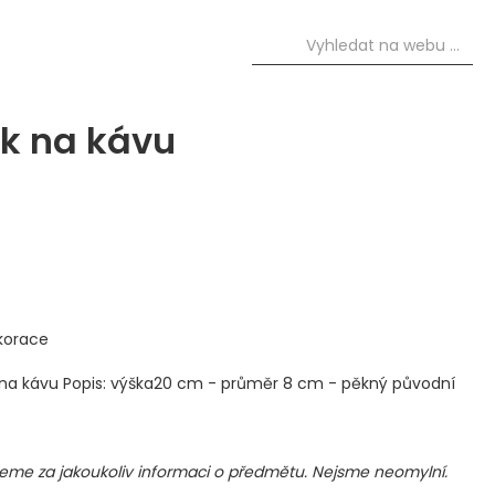
k na kávu
korace
 na kávu Popis: výška20 cm - průměr 8 cm - pěkný původní
me za jakoukoliv informaci o předmětu. Nejsme neomylní.