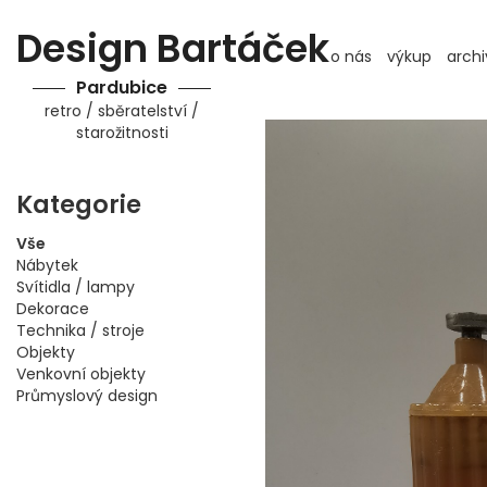
Design Bartáček
o nás
výkup
archi
Pardubice
retro / sběratelství /
starožitnosti
Kategorie
Vše
Nábytek
Svítidla / lampy
Dekorace
Technika / stroje
Objekty
Venkovní objekty
Průmyslový design