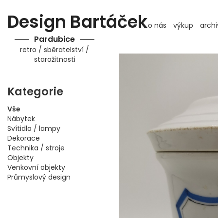
Design Bartáček
o nás
výkup
archi
Pardubice
retro / sběratelství /
starožitnosti
Kategorie
Vše
Nábytek
Svítidla / lampy
Dekorace
Technika / stroje
Objekty
Venkovní objekty
Průmyslový design