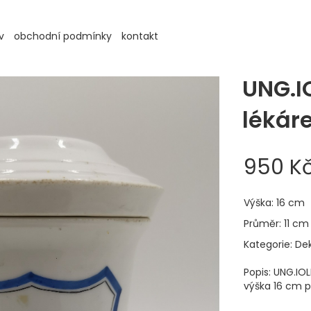
v
obchodní podmínky
kontakt
UNG.I
lékár
950 K
Výška: 16 cm
Průměr: 11 cm
Kategorie: De
Popis: UNG.IO
výška 16 cm 