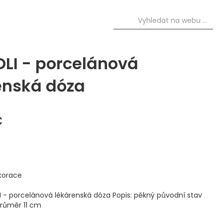
OLI - porcelánová
enská dóza
č
korace
LI - porcelánová lékárenská dóza Popis: pěkný původní stav
průměr 11 cm