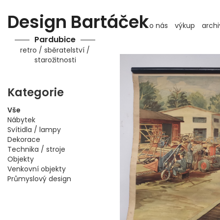
Design Bartáček
o nás
výkup
archi
Pardubice
retro / sběratelství /
starožitnosti
Kategorie
Vše
Nábytek
Svítidla / lampy
Dekorace
Technika / stroje
Objekty
Venkovní objekty
Průmyslový design