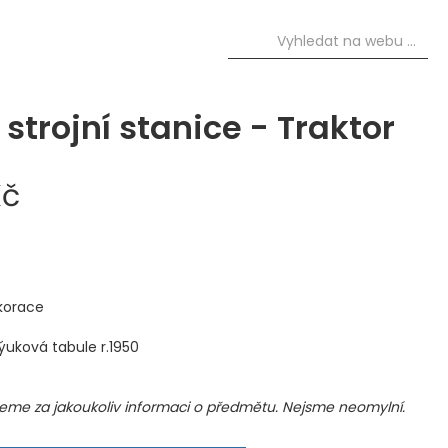
 strojní stanice - Traktor
Kč
korace
výuková tabule r.1950
me za jakoukoliv informaci o předmětu. Nejsme neomylní.