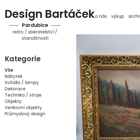
Design Bartáček
o nás
výkup
archi
Pardubice
retro / sběratelství /
starožitnosti
Kategorie
Vše
Nábytek
Svítidla / lampy
Dekorace
Technika / stroje
Objekty
Venkovní objekty
Průmyslový design