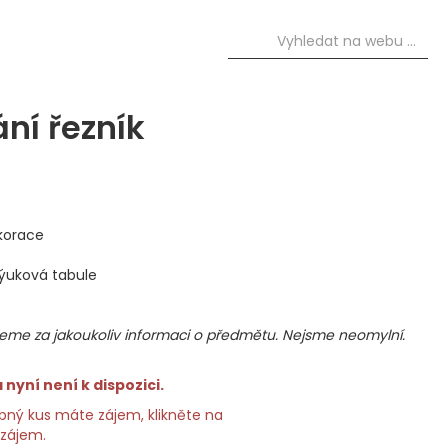
ní řezník
korace
výuková tabule
me za jakoukoliv informaci o předmětu. Nejsme neomylní.
nyní není k dispozici.
ný kus máte zájem, klikněte na
 zájem.