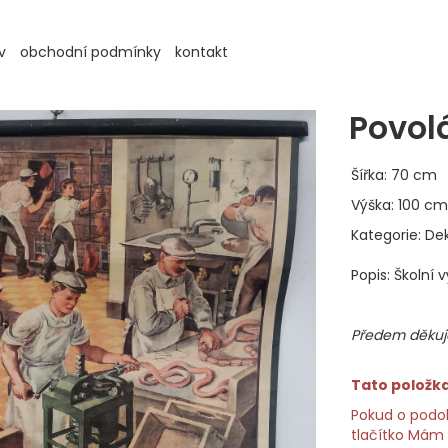
v
obchodní podmínky
kontakt
Povolá
Šířka: 70 cm
Výška: 100 cm
Kategorie: De
Popis: Školní 
Předem děkuje
Tato položka 
Pokud o podob
tlačítko Mám