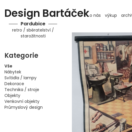
Design Bartáček
o nás
výkup
archi
Pardubice
retro / sběratelství /
starožitnosti
Kategorie
Vše
Nábytek
Svítidla / lampy
Dekorace
Technika / stroje
Objekty
Venkovní objekty
Průmyslový design