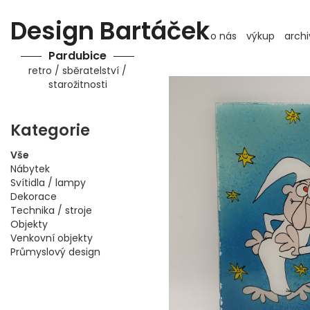
Design Bartáček
o nás
výkup
archi
Pardubice
retro / sběratelství /
starožitnosti
Kategorie
Vše
Nábytek
Svítidla / lampy
Dekorace
Technika / stroje
Objekty
Venkovní objekty
Průmyslový design