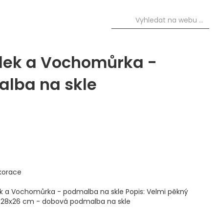
lek a Vochomůrka -
lba na skle
korace
ek a Vochomůrka - podmalba na skle Popis: Velmi pěkný
, 28x26 cm - dobová podmalba na skle