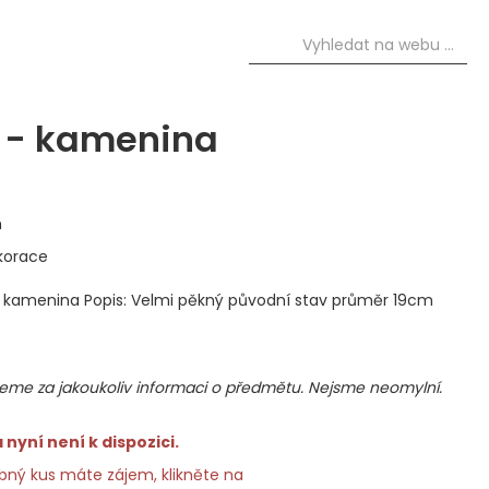
 - kamenina
m
korace
- kamenina Popis: Velmi pěkný původní stav průměr 19cm
me za jakoukoliv informaci o předmětu. Nejsme neomylní.
nyní není k dispozici.
ný kus máte zájem, klikněte na