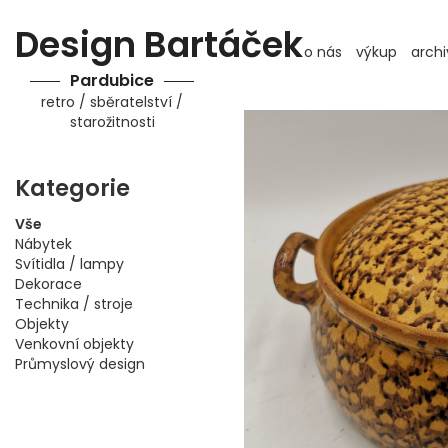
Design Bartáček
o nás
výkup
archi
Pardubice
retro / sběratelství /
starožitnosti
Kategorie
Vše
Nábytek
Svítidla / lampy
Dekorace
Technika / stroje
Objekty
Venkovní objekty
Průmyslový design